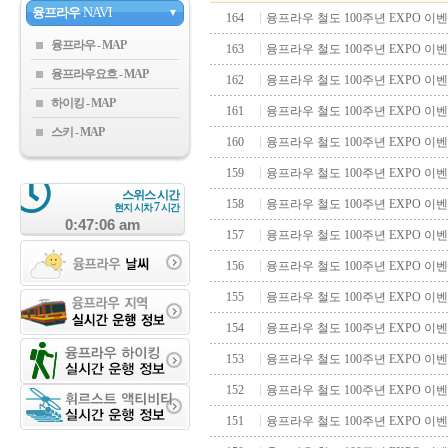
융프라우
NAVI
▼
164
융프라우 철도 100주년 EXPO 이벤트
융프라우
163
융프라우 철도 100주년 EXPO 이벤트
융프라우요흐
162
융프라우 철도 100주년 EXPO 이벤트
하이킹
161
융프라우 철도 100주년 EXPO 이벤트
스키
160
융프라우 철도 100주년 EXPO 이벤트 
159
융프라우 철도 100주년 EXPO 이벤트 
스위스 시간
158
융프라우 철도 100주년 EXPO 이벤트 
7
현지 시차
시간
0:47:06 am
157
융프라우 철도 100주년 EXPO 이벤트 
156
융프라우 철도 100주년 EXPO 이벤트 
155
융프라우 철도 100주년 EXPO 이벤트 
154
융프라우 철도 100주년 EXPO 이벤트 
153
융프라우 철도 100주년 EXPO 이벤트 
152
융프라우 철도 100주년 EXPO 이벤트 
151
융프라우 철도 100주년 EXPO 이벤트 