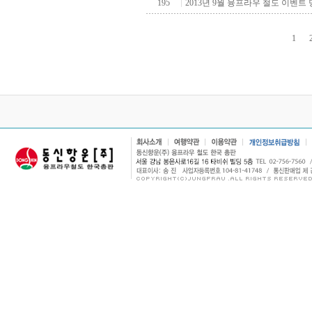
195
2013년 9월 융프라우 철도 이벤트
1