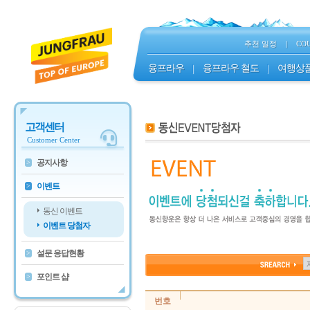
추천 일정
|
CO
융프라우
|
융프라우 철도
|
여행상
고객센터
Customer Center
공지사항
>
이벤트
>
동신 이벤트
이벤트 당첨자
설문 응답현황
>
포인트 샵
>
번호