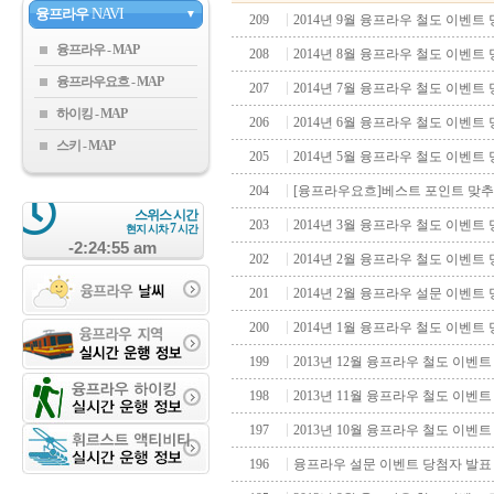
융프라우
NAVI
▼
209
2014년 9월 융프라우 철도 이벤트
융프라우
208
2014년 8월 융프라우 철도 이벤트
융프라우요흐
207
2014년 7월 융프라우 철도 이벤트
하이킹
206
2014년 6월 융프라우 철도 이벤트
스키
205
2014년 5월 융프라우 철도 이벤트
204
[융프라우요흐]베스트 포인트 맞추
스위스 시간
203
2014년 3월 융프라우 철도 이벤트
7
현지 시차
시간
-2:24:55 am
202
2014년 2월 융프라우 철도 이벤트
201
2014년 2월 융프라우 설문 이벤트
200
2014년 1월 융프라우 철도 이벤트
199
2013년 12월 융프라우 철도 이벤
198
2013년 11월 융프라우 철도 이벤
197
2013년 10월 융프라우 철도 이벤
196
융프라우 설문 이벤트 당첨자 발표