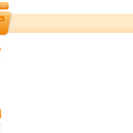
 Site
CH
자