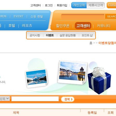
개인고객
제휴사고객
Global
고객센터
로그인
회원가입
UPON
|
EVENT
|
쇼핑·렌탈
SEAR
품
|
호텔
|
레포츠
할인쿠폰
|
고객센터
|
커뮤니티
s
공지사항
이벤트
설문 응답현황
포인트 샵
홈 > >
이벤트당첨
제목
등록일
조회