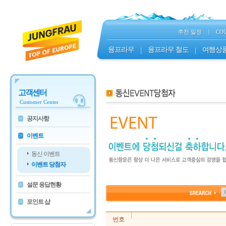
추천 일정
|
CO
융프라우
|
융프라우 철도
|
여행상
고객센터
Customer Center
공지사항
>
이벤트
>
동신 이벤트
이벤트 당첨자
설문 응답현황
>
포인트 샵
>
번호