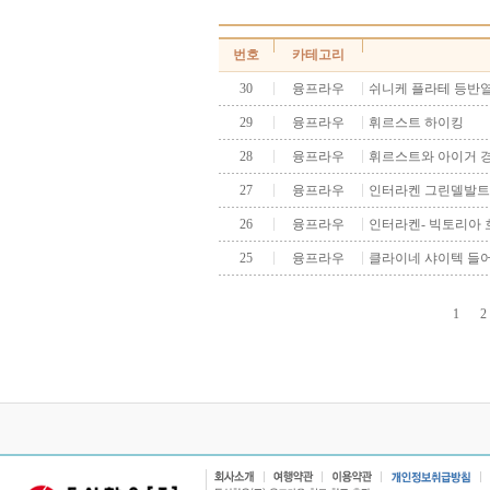
번호
카테고리
30
융프라우
쉬니케 플라테 등반
29
융프라우
휘르스트 하이킹
28
융프라우
휘르스트와 아이거 
27
융프라우
인터라켄 그린델발트
26
융프라우
인터라켄- 빅토리아 
25
융프라우
클라이네 샤이텍 들
1
2