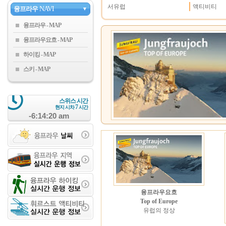
서유럽
액티비티
융프라우
NAVI
▼
융프라우
융프라우요흐
하이킹
스키
스위스 시간
7
현지 시차
시간
-6:14:21 am
융프라우요흐
Top of Europe
유럽의 정상