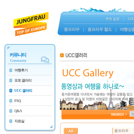
추천 일정
|
CO
융프라우
|
융프라우 철도
|
여행상
커뮤니티
Community
여행후기
>
포토 갤러리
>
UCC 갤러리
>
FAQ
>
Q&A
>
자료실
>
융프라우