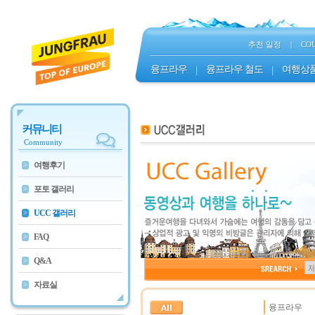
추천 일정
|
CO
융프라우
|
융프라우 철도
|
여행상
커뮤니티
Community
여행후기
>
포토 갤러리
>
UCC 갤러리
>
FAQ
>
Q&A
>
자료실
>
융프라우