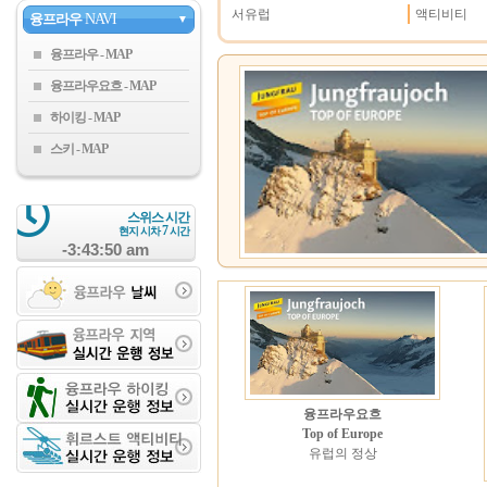
서유럽
액티비티
융프라우
NAVI
▼
융프라우
융프라우요흐
하이킹
스키
스위스 시간
7
현지 시차
시간
-3:43:50 am
융프라우요흐
Top of Europe
유럽의 정상