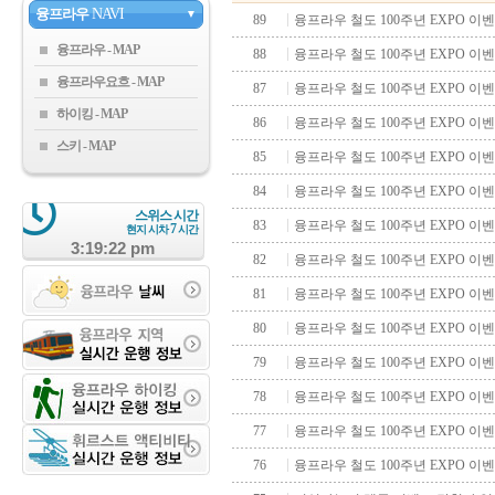
융프라우
NAVI
▼
89
융프라우 철도 100주년 EXPO 이벤트 
융프라우
88
융프라우 철도 100주년 EXPO 이벤트 
융프라우요흐
87
융프라우 철도 100주년 EXPO 이벤트 
하이킹
86
융프라우 철도 100주년 EXPO 이벤트 
스키
85
융프라우 철도 100주년 EXPO 이벤트 
84
융프라우 철도 100주년 EXPO 이벤트 
스위스 시간
83
융프라우 철도 100주년 EXPO 이벤트 
7
현지 시차
시간
3:19:22 pm
82
융프라우 철도 100주년 EXPO 이벤트 
81
융프라우 철도 100주년 EXPO 이벤트 
80
융프라우 철도 100주년 EXPO 이벤트 
79
융프라우 철도 100주년 EXPO 이벤트 
78
융프라우 철도 100주년 EXPO 이벤트 
77
융프라우 철도 100주년 EXPO 이벤트 
76
융프라우 철도 100주년 EXPO 이벤트 