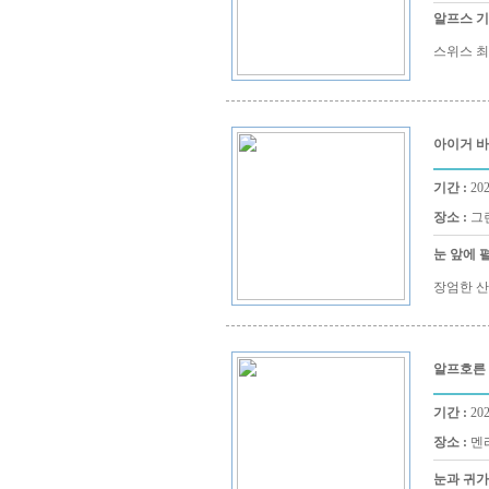
알프스 기
스위스 최
아이거 
기간 :
202
장소 :
그린
눈 앞에 
장엄한 산
알프호른
기간 :
202
장소 :
멘리
눈과 귀가