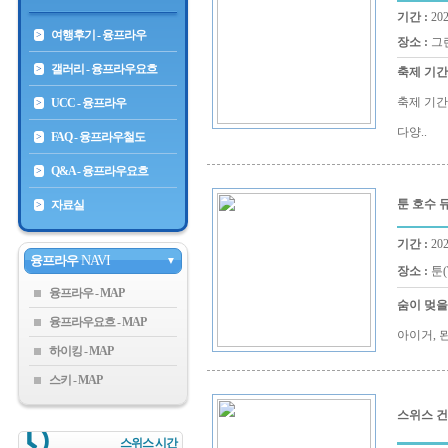
기간 :
202
여행후기 - 융프라우
>
장소 :
그린
갤러리 - 융프라우요흐
>
축제 기
축제 기간
UCC - 융프라우
>
다양..
FAQ - 융프라우철도
>
Q&A - 융프라우요흐
>
툰 호수 
자료실
>
기간 :
202
융프라우
NAVI
▼
장소 :
툰(
융프라우
숨이 멎을
융프라우요흐
아이거, 
하이킹
스키
스위스 
스위스 시간