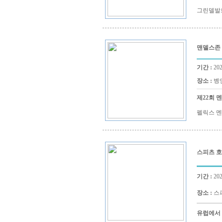
그린델발트
맨델스존
기간 :
202
장소 :
벵엔
제22회 
펠릭스 멘델
스피츠 
기간 :
202
장소 :
스피
유럽에서 