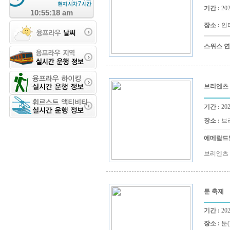
7
현지 시차
시간
기간 :
202
10:55:18 am
장소 :
인터
스위스 연
브리엔츠 
기간 :
202
장소 :
브리
에메랄드
브리엔츠 
툰 축제
기간 :
202
장소 :
툰(