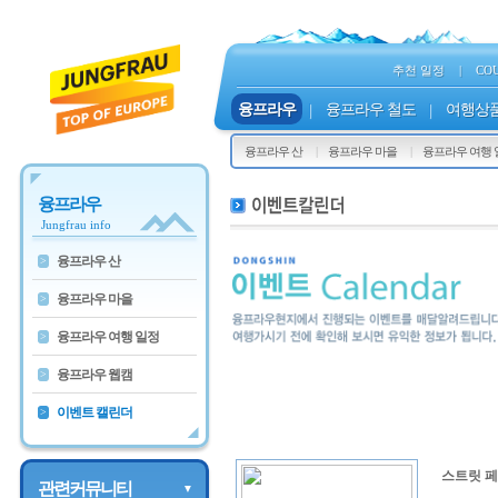
추천 일정
|
CO
융프라우
|
융프라우 철도
|
여행상
융프라우 산
융프라우 마을
융프라우 여행 
융프라우
Jungfrau info
융프라우 산
>
융프라우 마을
>
융프라우 여행 일정
>
융프라우 웹캠
>
이벤트 캘린더
>
스트릿 
관련커뮤니티
▼