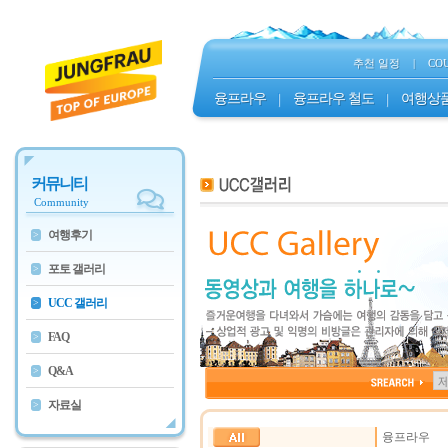
추천 일정
|
CO
융프라우
|
융프라우 철도
|
여행상
커뮤니티
Community
여행후기
>
포토 갤러리
>
UCC 갤러리
>
FAQ
>
Q&A
>
자료실
>
융프라우