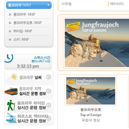
서유럽
액티비티
융프라우
NAVI
▼
융프라우
융프라우요흐
하이킹
스키
스위스 시간
7
현지 시차
시간
3:32:13 pm
융프라우요흐
Top of Europe
유럽의 정상