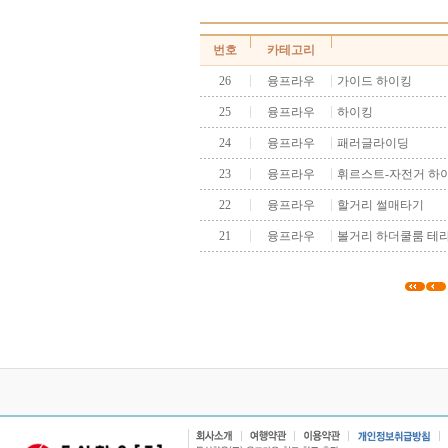
번호
카테고리
26
융프라우
가이드 하이킹
25
융프라우
하이킹
24
융프라우
패러글라이딩
23
융프라우
휘르스트-자전거 하
22
융프라우
할거리 썰매타기
21
융프라우
볼거리 하더쿨룸 테