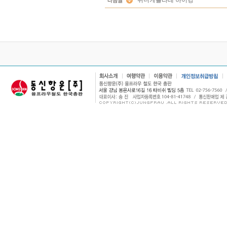
쉬니케플라테 하이킹