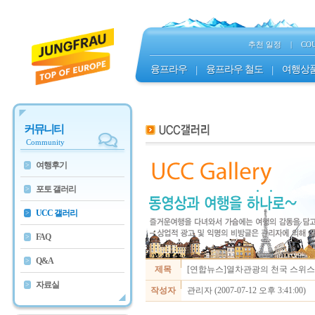
추천 일정
|
CO
융프라우
|
융프라우 철도
|
여행상
커뮤니티
Community
여행후기
>
포토 갤러리
>
UCC 갤러리
>
FAQ
>
Q&A
>
제목
[연합뉴스]열차관광의 천국 스위
자료실
>
작성자
관리자 (2007-07-12 오후 3:41:00)