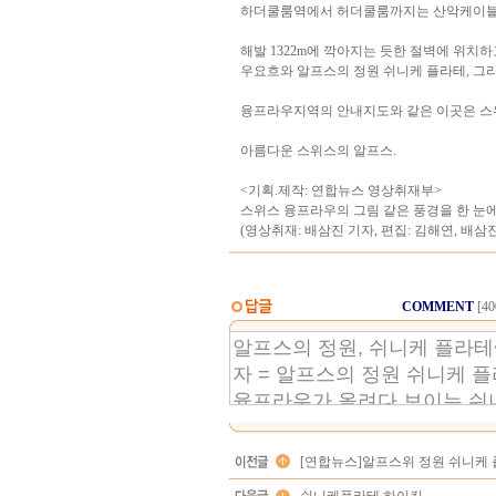
하더쿨룸역에서 허더쿨룸까지는 산악케이블열
해발 1322m에 깍아지는 듯한 절벽에 위치
우요흐와 알프스의 정원 쉬니케 플라테, 그
융프라우지역의 안내지도와 같은 이곳은 스
아름다운 스위스의 알프스.
<기획.제작: 연합뉴스 영상취재부>
스위스 융프라우의 그림 같은 풍경을 한 눈에
(영상취재: 배삼진 기자, 편집: 김해연, 배삼
COMMENT
[4
[연합뉴스]알프스위 정원 쉬니케