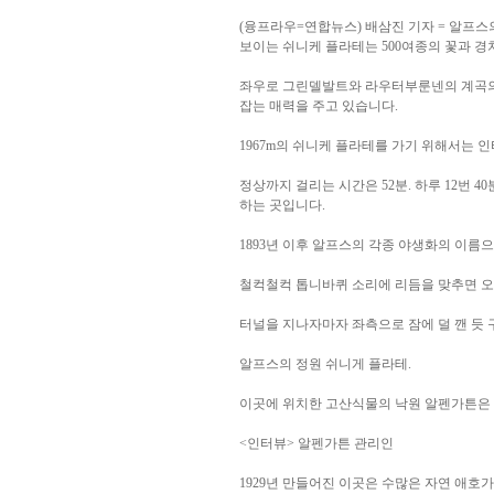
(융프라우=연합뉴스) 배삼진 기자 = 알프스
보이는 쉬니케 플라테는 500여종의 꽃과 경
좌우로 그린델발트와 라우터부룬넨의 계곡의
잡는 매력을 주고 있습니다.
1967m의 쉬니케 플라테를 가기 위해서는
정상까지 걸리는 시간은 52분. 하루 12번
하는 곳입니다.
1893년 이후 알프스의 각종 야생화의 이
철컥철컥 톱니바퀴 소리에 리듬을 맞추면 오
터널을 지나자마자 좌측으로 잠에 덜 깬 듯
알프스의 정원 쉬니게 플라테.
이곳에 위치한 고산식물의 낙원 알펜가튼은 8
<인터뷰> 알펜가튼 관리인
1929년 만들어진 이곳은 수많은 자연 애호