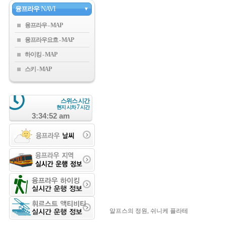
융프라우
NAVI
▼
융프라우
융프라우요흐
하이킹
스키
스위스 시간
7
현지 시차
시간
3:34:52 am
알프스의 정원, 쉬니케 플라테