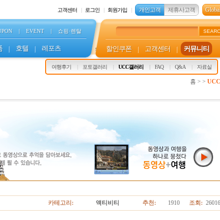
개인고객
제휴사고객
Global
고객센터
로그인
회원가입
UPON
|
EVENT
|
쇼핑·렌탈
SEAR
품
|
호텔
|
레포츠
할인쿠폰
|
고객센터
|
커뮤니티
s
여행후기
포토갤러리
UCC갤러리
FAQ
Q&A
자료실
홈 > >
UC
카테고리:
액티비티
추천:
1910
조회:
2601