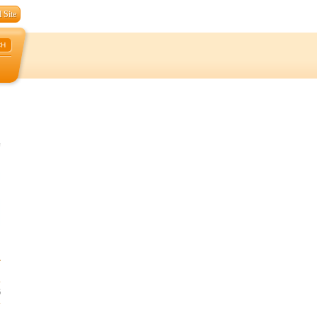
 Site
CH
C
6