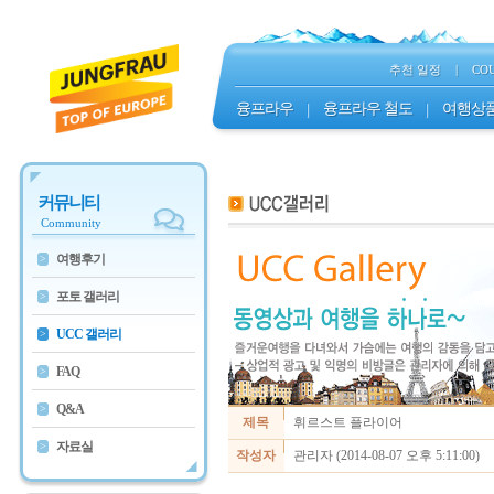
추천 일정
|
CO
융프라우
|
융프라우 철도
|
여행상
커뮤니티
Community
여행후기
>
포토 갤러리
>
UCC 갤러리
>
FAQ
>
Q&A
>
제목
휘르스트 플라이어
자료실
>
작성자
관리자 (2014-08-07 오후 5:11:00)