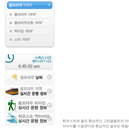
융프라우
NAVI
▼
융프라우
융프라우요흐
하이킹
스키
스위스 시간
7
현지 시차
시간
4:45:02 am
휘르스트에 올라 환상적인 그린델발트와 아
라이어를 이용한다면 환상적인 알파인 체험