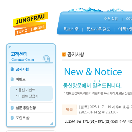
추천 일정
|
CO
융프라우
|
융프라우 철도
|
여행상
고객센터
Customer Center
공지사항
>
이벤트
>
동신 이벤트
이벤트 당첨자
[필독] 2025.1.17 ~ 19 라우
설문 응답현황
>
제목
(2025-01-14 오후 2:23:00)
포인트 샵
>
2025년 1월 17일(금)~19일(일) 95회