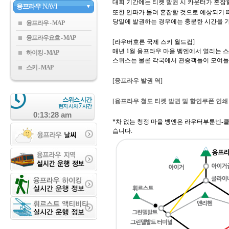
대회 기간에는 티켓 발권 시 카운터가 혼잡
융프라우
NAVI
▼
또한 인파가 몰려 혼잡할 것으로 예상되기 
당일에 발권하는 경우에는 충분한 시간을 
융프라우
융프라우요흐
[라우버호른 국제 스키 월드컵]
매년 1월 융프라우 마을 벵엔에서 열리는 
하이킹
스위스는 물론 각국에서 관중객들이 모여들
스키
[융프라우 발권 역]
스위스 시간
[융프라우 철도 티켓 발권 및 할인쿠폰 인쇄
7
현지 시차
시간
0:13:29 am
*차 없는 청정 마을 벵엔은 라우터부룬넨-
습니다.