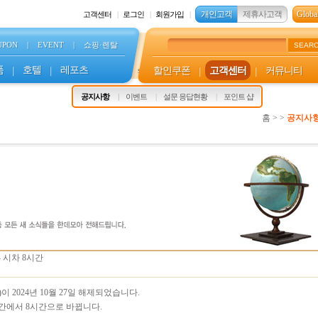
개인고객
제휴사고객
Global
고객센터
로그인
회원가입
UPON
|
EVENT
|
쇼핑·렌탈
SEAR
품
|
호텔
|
레포츠
할인쿠폰
|
고객센터
|
커뮤니티
s
공지사항
이벤트
설문 응답현황
포인트 샵
홈 > >
공지사
 - 시차 8시간
2024년 10월 27일 해제되었습니다.
간에서 8시간으로 바뀝니다.