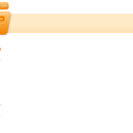
 Site
CH
항