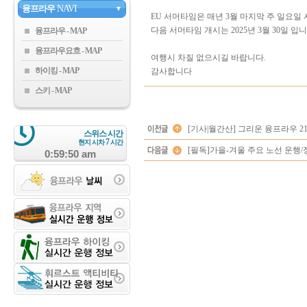
융프라우
NAVI
▼
EU 서머타임은 매년 3월 마지막 주 일요일 
다음 서머타임 개시는 2025년 3월 30일 입니
융프라우
융프라우요흐
여행시 차질 없으시길 바랍니다.
하이킹
감사합니다
스키
[기사|월간산] 그리운 융프라우 
스위스 시간
7
현지 시차
시간
[필독]가을-겨울 주요 노선 운행/정비
0:59:51 am