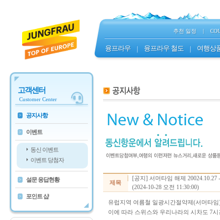
추천 일정
|
CO
융프라우
|
융프라우 철도
|
여행상
고객센터
Customer Center
공지사항
>
이벤트
>
동신 이벤트
이벤트 당첨자
[공지] 서머타임 해제 20024.10.27
설문 응답현황
>
제목
(2024-10-28 오전 11:30:00)
포인트 샵
>
유럽지역 여름철 일광시간절약제(서머타임)이 
이에 따라 스위스와 우리나라의 시차도 7시