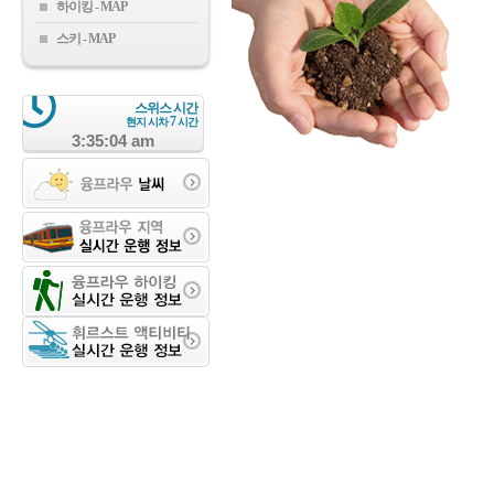
하이킹
스키
스위스 시간
7
현지 시차
시간
3:35:05 am