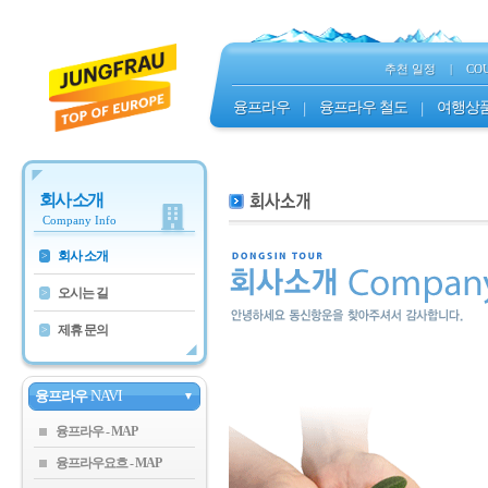
추천 일정
|
CO
융프라우
|
융프라우 철도
|
여행상
회사 소개
Company Info
회사 소개
>
오시는 길
>
제휴 문의
>
융프라우
NAVI
▼
융프라우
융프라우요흐