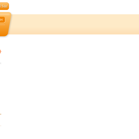
 Site
CH
자