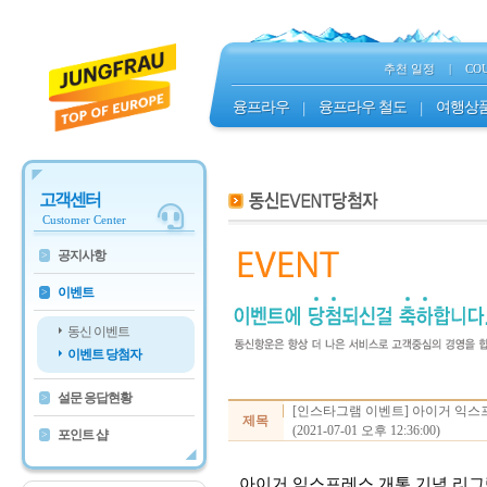
추천 일정
|
CO
융프라우
|
융프라우 철도
|
여행상
고객센터
Customer Center
공지사항
>
이벤트
>
동신 이벤트
이벤트 당첨자
설문 응답현황
>
[인스타그램 이벤트] 아이거 익스
제목
(2021-07-01 오후 12:36:00)
포인트 샵
>
아이거 익스프레스 개통 기념 리