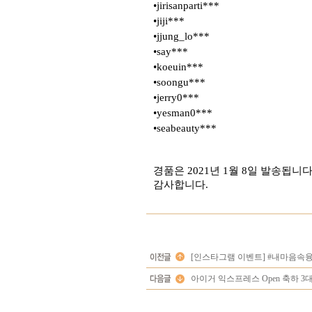
•jirisanparti***
•jiji***
•jjung_lo***
•say***
•koeuin***
•soongu***
•jerry0***
•yesman0***
•seabeauty***
경품은 2021년 1월 8일 발송됩니다
감사합니다.
[인스타그램 이벤트] #내마음속융
아이거 익스프레스 Open 축하 3