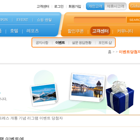
개인고객
제휴사고객
Global
고객센터
로그인
회원가입
UPON
|
EVENT
|
쇼핑·렌탈
SEAR
품
|
호텔
|
레포츠
할인쿠폰
|
고객센터
|
커뮤니티
s
공지사항
이벤트
설문 응답현황
포인트 샵
홈 > >
이벤트당첨
프레스 개통 기념 리그램 이벤트 당첨자
그램 이벤트에