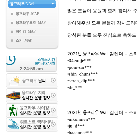
융프라우
NAVI
▼
많은 분들이 응원과 함께 참여해 
융프라우
융프라우요흐
참여해주신 모든 분들께 감사드리
하이킹
당첨된 분들 모두 진심으로 축하
스키
2021년 융프라우 Wall 칼렌더 + 스타
스위스 시간
•04eunje***
7
현지 시차
시간
•pom-sar***
2:25:00 am
•shin_chuns***
•seren_dip***
•dr_***
2021년 융프라우 Wall 칼렌더 + 스ᄐ
•nikonmen***
•ju_d***
•haaanna***