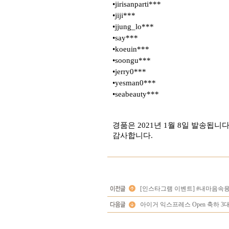
•jirisanparti***
•jiji***
•jjung_lo***
•say***
•koeuin***
•soongu***
•jerry0***
•yesman0***
•seabeauty***
경품은 2021년 1월 8일 발송됩니다
감사합니다.
[인스타그램 이벤트] #내마음속융
아이거 익스프레스 Open 축하 3