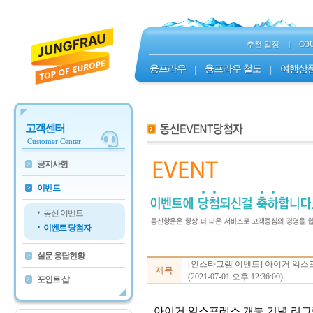
추천 일정
|
CO
융프라우
|
융프라우 철도
|
여행상
고객센터
Customer Center
공지사항
>
이벤트
>
동신 이벤트
이벤트 당첨자
설문 응답현황
>
[인스타그램 이벤트] 아이거 익스
제목
(2021-07-01 오후 12:36:00)
포인트 샵
>
아이거 익스프레스 개통 기념 리