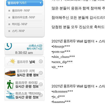
융프라우
NAVI
▼
많은 분들이 응원과 함께 참여해 
융프라우
융프라우요흐
참여해주신 모든 분들께 감사드리
하이킹
당첨된 분들 모두 진심으로 축하
스키
2021년 융프라우 Wall 칼렌더 + 스타
스위스 시간
•04eunje***
7
현지 시차
시간
•pom-sar***
8:30:02 am
•shin_chuns***
•seren_dip***
•dr_***
2021년 융프라우 Wall 칼렌더 + 스ᄐ
•nikonmen***
•ju_d***
•haaanna***