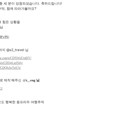
총 세 분이 당첨되셨습니다. 축하드립니다!
억, 함께 따라가볼까요?
며
힘든 상황을
님
HFvP0/
 @s2_travel 님
ram.com/p/CDNWtZ1p8JV/
om/p/CDOgLxiJSdy/
/p/CDQbAvTpS7e/
로 제작 해주신 @
t._.eng 님
2/
으로도 행복한 융프라우 여행추억