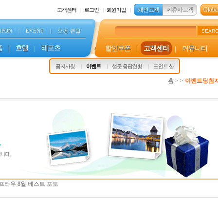
개인고객
제휴사고객
Global
고객센터
로그인
회원가입
UPON
|
EVENT
|
쇼핑·렌탈
SEAR
품
|
호텔
|
레포츠
할인쿠폰
|
고객센터
|
커뮤니티
s
공지사항
이벤트
설문 응답현황
포인트 샵
홈 > >
이벤트당첨
프라우 8월 베스트 포토