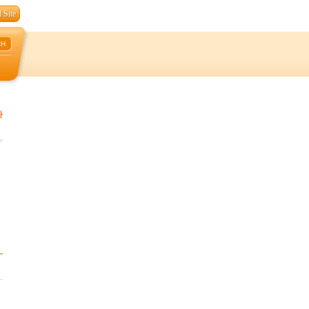
 Site
CH
자