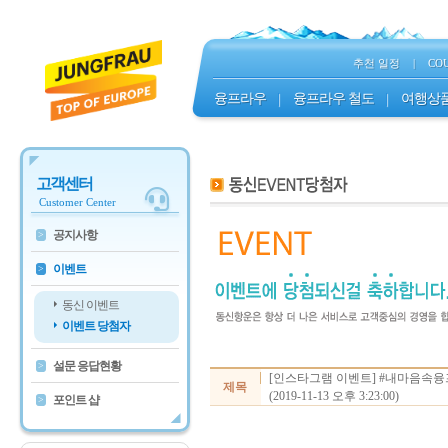
추천 일정
|
CO
융프라우
|
융프라우 철도
|
여행상
고객센터
Customer Center
공지사항
>
이벤트
>
동신 이벤트
이벤트 당첨자
설문 응답현황
>
[인스타그램 이벤트] #내마음속융
제목
(2019-11-13 오후 3:23:00)
포인트 샵
>