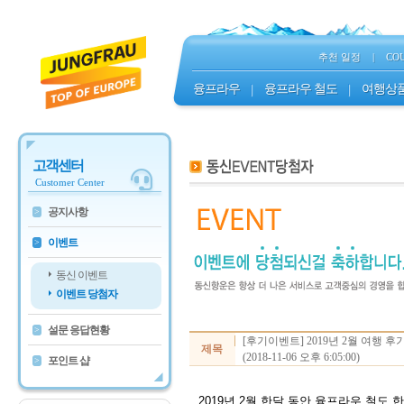
추천 일정
|
CO
융프라우
|
융프라우 철도
|
여행상
고객센터
Customer Center
공지사항
>
이벤트
>
동신 이벤트
이벤트 당첨자
설문 응답현황
>
[후기이벤트] 2019년 2월 여행 
제목
(2018-11-06 오후 6:05:00)
포인트 샵
>
2019
년 2월
한달
동안
융프라우
철도
한