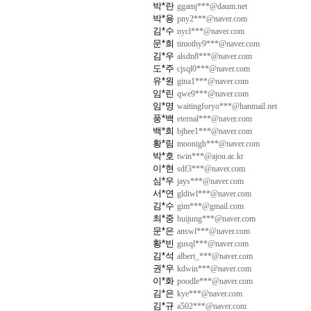
박*란
ggamj***@daum.net
박*용
pny2***@naver.com
김*수
nycl***@naver.com
문*희
timothy9***@naver.com
김*우
alsdn8***@naver.com
도*주
cjsql0***@naver.com
유*원
gina1***@naver.com
임*린
qwe9***@naver.com
임*영
waitingforyo***@hanmail.net
풍*백
eternal***@naver.com
백*희
bjhee1***@naver.com
황*림
moonigh***@naver.com
박*호
twin***@ajou.ac.kr
이*현
sdf3***@naver.com
심*우
jays***@naver.com
서*연
gldiwl***@naver.com
김*수
gim***@gmail.com
최*중
huijung***@naver.com
문*은
answl***@naver.com
황*빈
gusql***@naver.com
김*석
albert_***@naver.com
권*우
kdwin***@naver.com
이*화
poodle***@naver.com
김*은
kye***@naver.com
김*규
a502***@naver.com