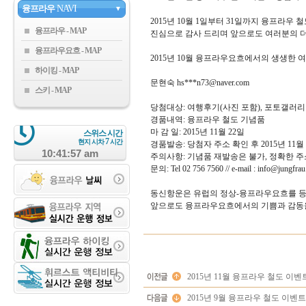
융프라우
NAVI
▼
2015
년
10
월
1
일부터
31
일까지 융프라우 철
융프라우
진심으로 감사 드리며 앞으로도 여러분의 
융프라우요흐
2015
년
10
월 융프라우요흐에서의 생생한 
하이킹
문현숙
hs***n73@naver.com
스키
당첨대상
:
여행후기
(
사진 포함
),
포토갤러리 
경품내역
:
융프라우 철도 기념품
마 감 일
: 2015
년
11
월
22
일
스위스 시간
7
현지 시차
시간
경품발송
:
당첨자 주소 확인 후
2015
년
11
월
10:41:57 am
주의사항
:
기념품 재발송은 불가
,
정확한 주
문의
: Tel 02 756 7560 // e-mail : info@jungfrau
동신항운은 유럽의 정상
-
융프라우요흐를 등
앞으로도 융프라우요흐에서의 기쁨과 감동
2015년 11월 융프라우 철도 이
2015년 9월 융프라우 철도 이벤