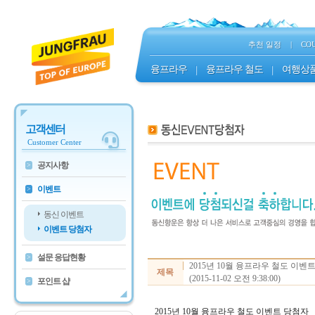
추천 일정
|
CO
융프라우
|
융프라우 철도
|
여행상
고객센터
Customer Center
공지사항
>
이벤트
>
동신 이벤트
이벤트 당첨자
설문 응답현황
>
2015년 10월 융프라우 철도 이벤
제목
(2015-11-02 오전 9:38:00)
포인트 샵
>
2015
년
10
월 융프라우 철도 이벤트 당첨자