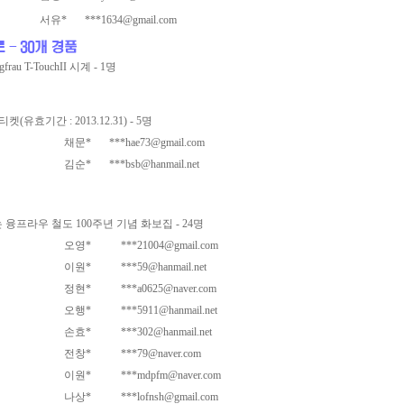
서유*
***1634@gmail.com
au T-TouchII 시계 - 1명
효기간 : 2013.12.31) - 5명
채문*
***hae73@gmail.com
김순*
***bsb@hanmail.net
융프라우 철도 100주년 기념 화보집 - 24명
오영*
***21004@gmail.com
이원*
***59@hanmail.net
정현*
***a0625@naver.com
오행*
***5911@hanmail.net
손효*
***302@hanmail.net
전창*
***79@naver.com
이원*
***mdpfm@naver.com
나상*
***lofnsh@gmail.com