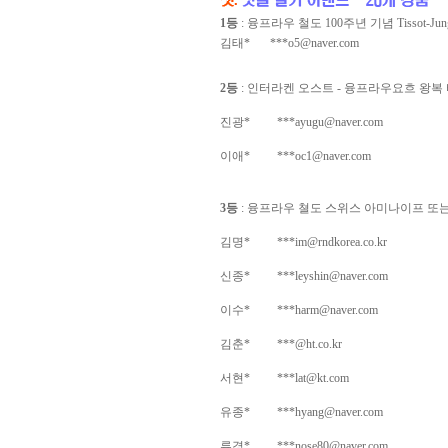
1등
: 융프라우 철도 100주년 기념 Tissot-Jungfr
김태*
***o5@naver.com
2등
: 인터라켄 오스트 - 융프라우요흐 왕복 티켓(유
진광*
***ayugu@naver.com
이애*
***oc1@naver.com
3등
: 융프라우 쳘도 스위스 아미나이프 또는 
김명*
***im@rndkorea.co.kr
신종*
***leyshin@naver.com
이수*
***harm@naver.com
김춘*
***@ht.co.kr
서현*
***lat@kt.com
유종*
***hyang@naver.com
류경*
***nose80@naver.com