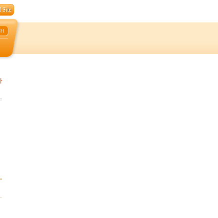
 Site
CH
자