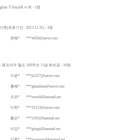
au T-TouchII 시계 - 1명
효기간 : 2013.12.31) - 3명
한혜*
***4450@naver.com
융프라우 철도 100주년 기념 화보집 - 16명
이윤*
***ji3227@naver.com
홍혜*
***ghamham@naver.com
조은*
***oeun9@hanmail.net
이한*
***31123@naver.com
황순*
***2165@hanmail.net
이강*
***gbogi@hanmail.net
김효*
***pypuppy@hanmail.net