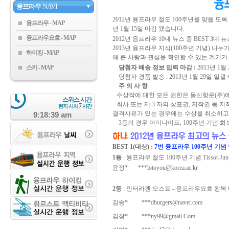
융프라우
NAVI
▼
2012년 융프라우 철도 100주년을 맞을 도록
융프라우
년 1월 15일 마감 됐습니다.
융프라우요흐
2012년 융프라우 10대 뉴스 중 BEST 3대
2013년 융프라우 지식(100주년 기념) 나
하이킹
해 큰 사랑과 관심을 확인할 수 있는 계기가
스키
담첨자 배송 정보 입력 마감 :
2013년 1월
당첨자 경품 발송 :
2013년 1월 29일 일괄
주 의 사 항
수상작에 대한 모든 권한은 동신항운(주)에
스위스 시간
회사 또는 제 3 자의 상표권, 저작권 등
7
현지 시차
시간
결격사유가 있는 경우에는 수상을 취소하고 
9:18:40 am
3등의 경우 아미나이프, 100주년 기념 화
BEST 1(대상) :
7번 융프라우 100주년 기념 행
1등
: 융프라우 철도 100주년 기념 Tissot-Jungfr
윤정*
***lotoyou@korea.ac.kr
2등
: 인터라켄 오스트 - 융프라우요흐 왕복 티켓(유
김승*
***dburgers@naver.com
김창*
***ny99@gmail.Com