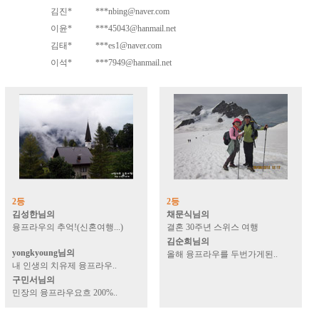
김진*
***nbing@naver.com
이윤*
***45043@hanmail.net
김태*
***es1@naver.com
이석*
***7949@hanmail.net
2등
2등
김성한님의
채문식님의
융프라우의 추억!(신혼여행...)
결혼 30주년 스위스 여행
김순희님의
yongkyoung님의
올해 융프라우를 두번가게된..
내 인생의 치유제 융프라우..
구민서님의
민장의 융프라우요흐 200%..