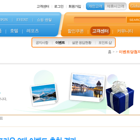
개인고객
제휴사고객
Global
고객센터
로그인
회원가입
UPON
|
EVENT
|
쇼핑·렌탈
SEAR
품
|
호텔
|
레포츠
할인쿠폰
|
고객센터
|
커뮤니티
s
공지사항
이벤트
설문 응답현황
포인트 샵
홈 > >
이벤트당첨
발표