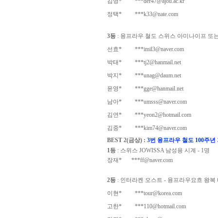
김영*
***der47@ajou.ac.kr
정택*
***k33@nate.com
3등
: 융프라우 쳘도 스위스 아미나이프 또는 
선효*
***imil3@naver.com
박태*
***tj2@hanmail.net
박지*
***unag@daum.net
윤영*
***gge@hanmail.net
남아*
***umsss@naver.com
김연*
***yeon2@hotmail.com
김중*
***kim74@naver.com
BEST 2(금상) :
3번 융프라우 철도 100주년 
1등
: 스위스 JOWISSA 남성용 시계 - 1명
장재*
***ff@naver.com
2등
: 인터라켄 오스트 - 융프라우요흐 왕복 티켓(유
이현*
***tour@korea.com
고한*
***110@hotmail.com