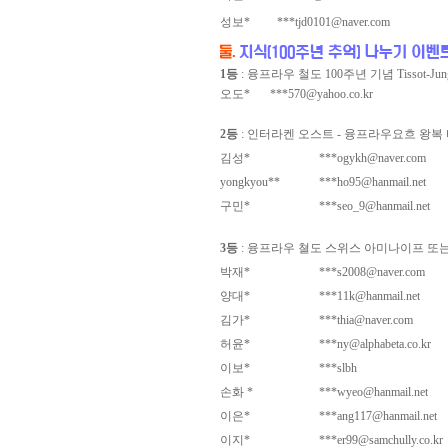
성보*
***tjd0101@naver.com
1등
: 융프라우 철도 100주년 기념 Tissot-Jungfr
오도*
***570@yahoo.co.kr
2등
: 인터라켄 오스트 - 융프라우요흐 왕복 티켓(유
김성*
***ogykh@naver.com
yongkyou**
***ho95@hanmail.net
구민*
***seo_9@hanmail.net
3등
: 융프라우 쳘도 스위스 아미나이프 또는 
박재*
***s2008@naver.com
양대*
***11k@hanmail.net
김가*
***thia@naver.com
허윤*
***ny@alphabeta.co.kr
이보*
***slbh
손화 *
***wyeo@hanmail.net
이은*
***ang117@hanmail.net
이지*
***er99@samchully.co.kr