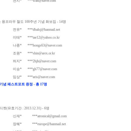
전시*
***wan@naver.com
융프라우 철도 100주년 기념 화보집 - 14명
전유*
***dbalsj@hanmail.net
이태*
***tae12@yahoo.co.kr
나종*
***hongs63@naver.com
조원*
***shin@arex.or.kr
허지*
***2hjh@naver.com
이승*
***gh77@naver.com
임상*
***aris@naver.com
기념 패스트포트 증정 - 총 17명
효기간 : 2013.12.31) - 6명
신재*
***atronical@gmail.com
장혜*
***europe@hanmail.net