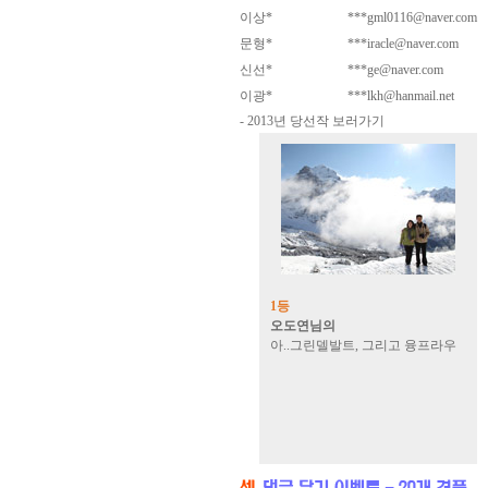
이상*
***gml0116@naver.com
문형*
***iracle@naver.com
신선*
***ge@naver.com
이광*
***lkh@hanmail.net
- 2013년 당선작 보러가기
1등
오도연님의
아..그린델발트, 그리고 융프라우