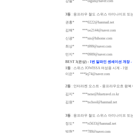
강필*
***olgun@naver.com
3등
: 융프라우 쳘도 스위스 아미나이프 또는 
권홍*
***0222@hanmail.net
김해*
***oo2144@naver.com
신광*
***nis@hihome.com
최상*
***i999@naver.com
민지*
***0909@naver.com
BEST 3(은상) :
1번 알파인 센세이션 개장 - 
1등
: 스위스 JOWISSA 여성용 시계 - 1명
이은*
***lej74@naver.com
2등
: 인터라켄 오스트 - 융프라우요흐 왕복 티켓(유
김지*
***nene@bluetravel.co.kr
김원*
***tschool@hanmail.net
3등
: 융프라우 쳘도 스위스 아미나이프 또는 
정도*
***rt5633@hanmail.net
박현*
***789@naver.com