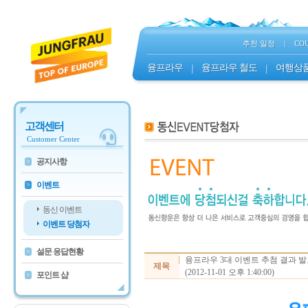
추천 일정
|
CO
융프라우
|
융프라우 철도
|
여행상
고객센터
Customer Center
공지사항
>
이벤트
>
동신 이벤트
이벤트 당첨자
설문 응답현황
>
융프라우 3대 이벤트 추첨 결과 
제목
(2012-11-01 오후 1:40:00)
포인트 샵
>