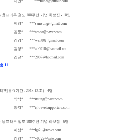
나민*
***mina@jautour.com
융프라우 철도 100주년 기념 화보집 - 10명
박영*
***samsung@gmail.com
김문*
***arsoo@naver.com
김영*
***wan80@gmail.com
김형*
***ail0918@hanmail.net
김근*
***2087@hotmail.com
총 11
효기간 : 2013.12.31) - 4명
박석*
***itating@naver.com
황지*
***@travelsupporters.com
융프라우 철도 100주년 기념 화보집 - 6명
이성*
***lgi2u@naver.com
김영*
***y0729@nate.com