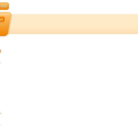
 Site
CH
자