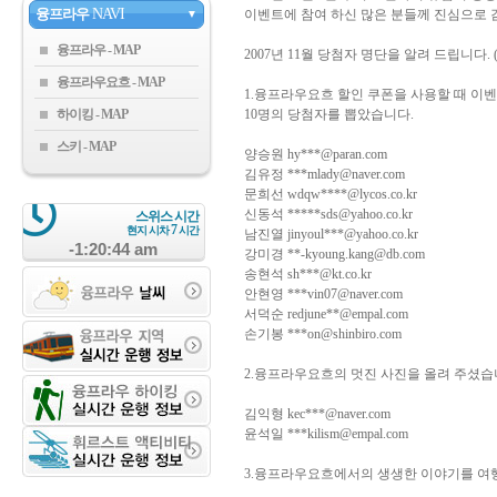
융프라우
NAVI
이벤트에 참여 하신 많은 분들께 진심으로 
▼
융프라우
2007년 11월 당첨자 명단을 알려 드립니다. 
융프라우요흐
1.융프라우요흐 할인 쿠폰을 사용할 때 이
하이킹
10명의 당첨자를 뽑았습니다.
스키
양승원 hy***@paran.com
김유정 ***mlady@naver.com
문희선 wdqw****@lycos.co.kr
신동석 *****sds@yahoo.co.kr
스위스 시간
7
현지 시차
시간
남진열 jinyoul***@yahoo.co.kr
-1:20:44 am
강미경 **-kyoung.kang@db.com
송현석 sh***@kt.co.kr
안현영 ***vin07@naver.com
서덕순 redjune**@empal.com
손기봉 ***on@shinbiro.com
2.융프라우요흐의 멋진 사진을 올려 주셨습
김익형 kec***@naver.com
윤석일 ***kilism@empal.com
3.융프라우요흐에서의 생생한 이야기를 여