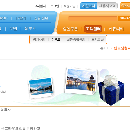
개인고객
제휴사고객
Global
고객센터
로그인
회원가입
UPON
|
EVENT
|
쇼핑·렌탈
SEAR
품
|
호텔
|
레포츠
할인쿠폰
|
고객센터
|
커뮤니티
s
공지사항
이벤트
설문 응답현황
포인트 샵
홈 > >
이벤트당첨
트 당첨자
 정상-융프라우요흐를 등정하고