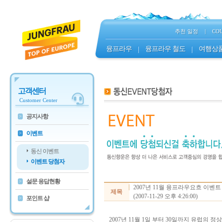
추천 일정
|
CO
융프라우
|
융프라우 철도
|
여행상
고객센터
Customer Center
공지사항
>
이벤트
>
동신 이벤트
이벤트 당첨자
설문 응답현황
>
2007년 11월 융프라우요흐 이벤
제목
(2007-11-29 오후 4:26:00)
포인트 샵
>
2007년 11월 1일 부터 30일까지 유럽의