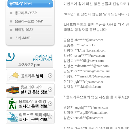
융프라우
NAVI
이벤트에 참여 하신 많은 분들께 진심으로 
▼
융프라우
2007년 9월 당첨자 명단을 알려 드립니다. (총
융프라우요흐
1.융프라우요흐 할인 쿠폰을 사용할 때 이
하이킹
10명의 당첨자를 뽑았습니다.
스키
금은동 abc****@naver.com
오흥룡 h**h@tta.or.kr
김병현 **k*m@koreanair.com
김선미 ssun****@naver.com
스위스 시간
7
현지 시차
시간
김만교 k***00k@naver.com
4:35:22 pm
신영선 redmarine***@nate.com
김도희 cc***ccomo@hanmail.net
이정민 ***ansan007@naver.com
장계현 jgh***@yahoo.co.kr
성재철 ***ckie@chol.com
2.융프라우요흐의 멋진 사진을 올려 주셨습
변은지 angelej****@naver.com
김미영 ***esty80@hanmail.net
김은아 eunah**@naver.com
3. 융프라우요흐에서의 생생한 이야기를 