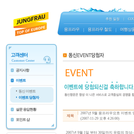
추천 일정
|
CO
융프라우
|
융프라우 철도
|
여행상
고객센터
Customer Center
공지사항
>
이벤트
>
동신 이벤트
이벤트 당첨자
설문 응답현황
>
2007년 9월 융프라우요흐 이벤트
제목
(2007-11-29 오후 4:26:00)
포인트 샵
>
2007년 9월 1일 부터 30일까지 유럽의 