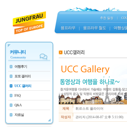
추천 일정
|
CO
융프라우
|
융프라우 철도
|
여행상
커뮤니티
Community
여행후기
>
포토 갤러리
>
UCC 갤러리
>
FAQ
>
Q&A
>
제목
휘르스트 플라이어
자료실
>
작성자
관리자 (2014-08-07 오후 5:11:00)