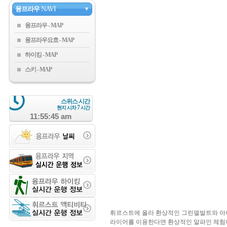
융프라우
NAVI
▼
융프라우
융프라우요흐
하이킹
스키
스위스 시간
7
현지 시차
시간
11:55:46 am
휘르스트에 올라 환상적인 그린델발트와 아
라이어를 이용한다면 환상적인 알파인 체험