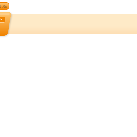
 Site
CH
C
1