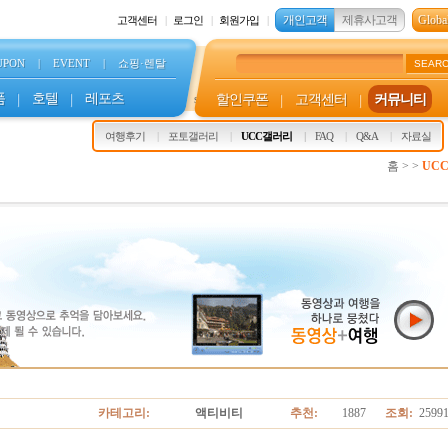
개인고객
제휴사고객
Global
고객센터
로그인
회원가입
UPON
|
EVENT
|
쇼핑·렌탈
SEAR
품
|
호텔
|
레포츠
할인쿠폰
|
고객센터
|
커뮤니티
s
여행후기
포토갤러리
UCC갤러리
FAQ
Q&A
자료실
홈 > >
UC
카테고리:
액티비티
추천:
1887
조회:
2599