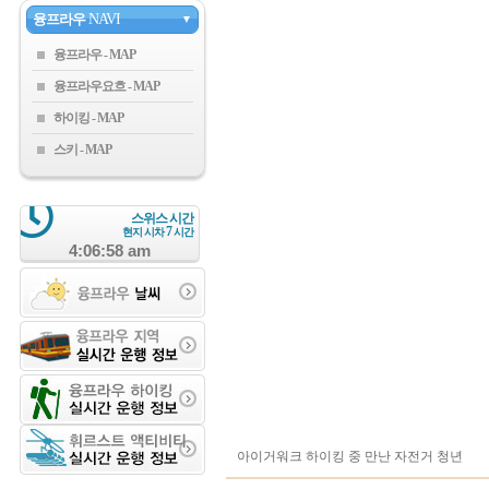
융프라우
NAVI
▼
융프라우
융프라우요흐
하이킹
스키
스위스 시간
7
현지 시차
시간
4:06:58 am
아이거워크 하이킹 중 만난 자전거 청년