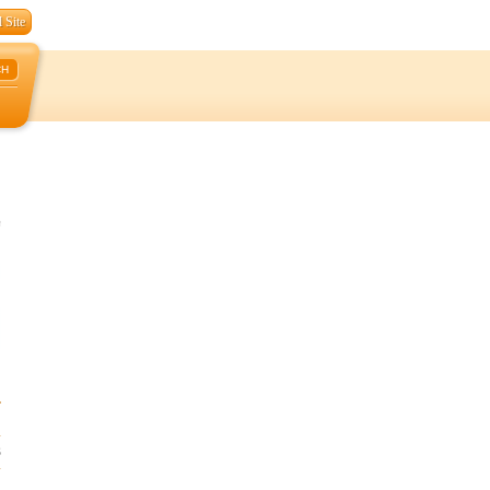
 Site
CH
C
3