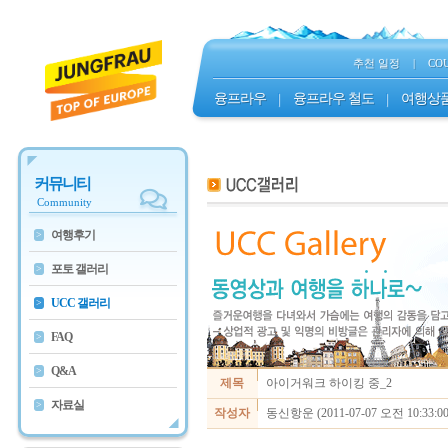
추천 일정
|
CO
융프라우
|
융프라우 철도
|
여행상
커뮤니티
Community
여행후기
>
포토 갤러리
>
UCC 갤러리
>
FAQ
>
Q&A
>
제목
아이거워크 하이킹 중_2
자료실
>
작성자
동신항운 (2011-07-07 오전 10:33:00