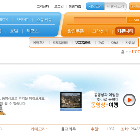
개인고객
제휴사고객
Global
고객센터
로그인
회원가입
UPON
|
EVENT
|
쇼핑·렌탈
SEAR
품
|
호텔
|
레포츠
할인쿠폰
|
고객센터
|
커뮤니티
s
여행후기
포토갤러리
UCC갤러리
FAQ
Q&A
자료실
홈 > >
UC
)
카테고리:
융프라우
추천:
1987
조회:
2643